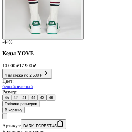
-44%
Кеды YOVE
10 000 ₽
17 900 ₽
4 платежа по
2 500 ₽
Цвет:
белый/зеленый
Размер:
45
42
41
44
43
46
Таблица размеров
В корзину
Артикул:
DARK_FOREST-45
Наличие в магазине: