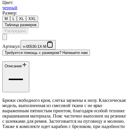
Цвет:
черный
Размер:
M
L
XL
XXL
Таблица размеров
Распродано
Артикул:
n-00530-1X-M
Требуется помощь с размером? Напишите нам
Описание
Брюки свободного кроя, слегка заужены к низу. Классическая
модель, выполненная из смесовой ткани с не ярко
выраженным пятнистым принтом, благодаря особой технике
окрашивания материала. Пояс частично выполнен на резинке
с шлевками для ремня. Застегивается на пуговицу и молнию.
Также в комплекте идет карабин с брелоком, при надобности