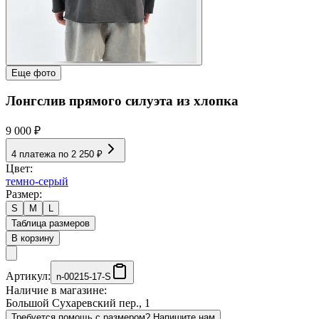
Еще фото
Лонгслив прямого силуэта из хлопка
9 000 ₽
4 платежа по
2 250 ₽
Цвет:
темно-серый
Размер:
S
M
L
Таблица размеров
В корзину
Артикул:
n-00215-17-S
Наличие в магазине:
Большой Сухаревский пер., 1
Требуется помощь с размером? Напишите нам