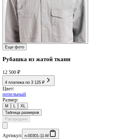
Еще фото
Рубашка из жатой ткани
12 500 ₽
4 платежа по
3 125 ₽
Цвет:
пепельный
Размер:
M
L
XL
Таблица размеров
Распродано
Артикул:
n-00301-11-M