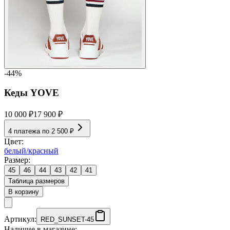
-44%
Кеды YOVE
10 000 ₽
17 900 ₽
4 платежа по
2 500 ₽
Цвет:
белый/красный
Размер:
45
46
44
43
42
41
Таблица размеров
В корзину
Артикул:
RED_SUNSET-45
Наличие в магазине: