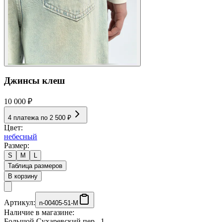
Джинсы клеш
10 000 ₽
4 платежа по
2 500 ₽
Цвет:
небесный
Размер:
S
M
L
Таблица размеров
В корзину
Артикул:
n-00405-51-M
Наличие в магазине:
Большой Сухаревский пер., 1